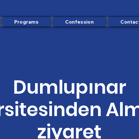
Programs
Confession
Contac
Dumlupınar
rsitesinden Alm
ziyaret