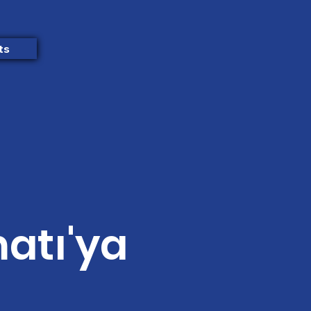
ts
atı'ya