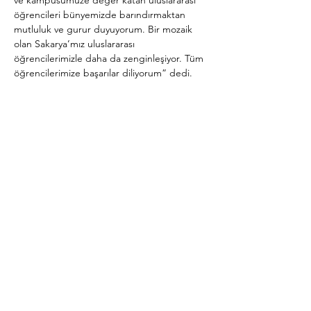
ve kampüsümüze değer katan uluslararası 
öğrencileri bünyemizde barındırmaktan 
mutluluk ve gurur duyuyorum. Bir mozaik 
olan Sakarya’mız uluslararası 
öğrencilerimizle daha da zenginleşiyor. Tüm 
öğrencilerimize başarılar diliyorum” dedi.
Uluslararası öğrencilerin kültür köprüsü 
oluşturduğunu belirten Rektör Savaşan, 
“Birçok mezunumuz kendi ülkelerinde 
önemli görevlerde bulunmaktadırlar. Bu, 
iddiası olan bir ülkenin, bölgesi, Türk 
dünyası ve İslam dünyası için iddiası olan bir 
ülkenin yapması beklenen şeylerden bir 
tanesi. Onun…
Devamın oku >
ПОДАТЬ ЗАЯВКУ СЕЙЧАС