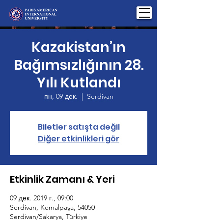
Kazakistan’ın
Bağımsızlığının 28.
Yılı Kutlandı
пн, 09 дек.
  |  
Serdivan
Biletler satışta değil
Diğer etkinlikleri gör
Etkinlik Zamanı & Yeri
09 дек. 2019 г., 09:00
Serdivan, Kemalpaşa, 54050
Serdivan/Sakarya, Türkiye